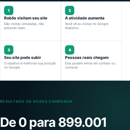
1
2
Robôs visitam seu site
A atividade aumenta
São visitas simuladas, não
Você vê as visitas no Google
pessoas reais.
Analytics.
3
4
Seu site pode subir
Pessoas reais chegam
O objetivo é melhorar sua posição
Elas podem entrar em contato ou
no Google.
comprar.
RESULTADO DA NOSSA CAMPANHA
De 0 para 899.001