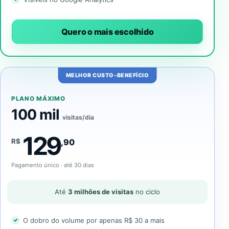
Quero o mais escolhido
MELHOR CUSTO-BENEFÍCIO
PLANO MÁXIMO
100 mil
visitas/dia
129
R$
,90
Pagamento único · até 30 dias
Até
3 milhões de visitas
no ciclo
O dobro do volume por apenas R$ 30 a mais